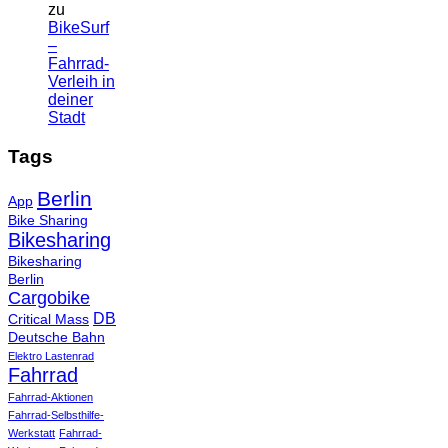
zu
BikeSurf
–
Fahrrad-
Verleih in
deiner
Stadt
Tags
Berlin
App
Bike Sharing
Bikesharing
Bikesharing
Berlin
Cargobike
DB
Critical Mass
Deutsche Bahn
Elektro Lastenrad
Fahrrad
Fahrrad-Aktionen
Fahrrad-Selbsthilfe-
Werkstatt
Fahrrad-