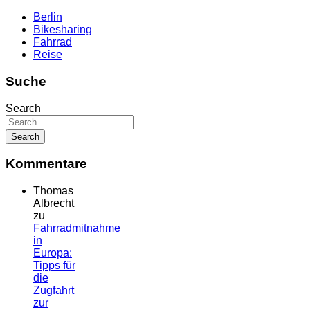
Berlin
Bikesharing
Fahrrad
Reise
Suche
Search
Kommentare
Thomas
Albrecht
zu
Fahrradmitnahme
in
Europa:
Tipps für
die
Zugfahrt
zur