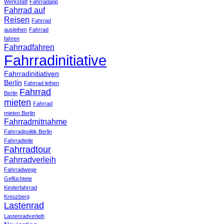
Werkstatt
Fahrradapp
Fahrrad auf
Reisen
Fahrrad
ausleihen
Fahrrad
fahren
Fahrradfahren
Fahrradinitiative
Fahrradinitiativen
Berlin
Fahrrad leihen
Fahrrad
Berlin
mieten
Fahrrad
mieten Berlin
Fahrradmitnahme
Fahrradpolitik Berlin
Fahrradteile
Fahrradtour
Fahrradverleih
Fahrradwege
Geflüchtete
Kinderfahrrad
Kreuzberg
Lastenrad
Lastenradverleih