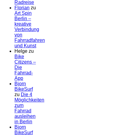
Radreise
Florian
zu
Art Spin
Berlin –
kreative
Verbindung
von
Fahrradfahren
und Kunst
Helge
zu
Bike
Citizens –
Die
Fahrrad-
App
Bjorn
BikeSurf
zu
Die 4
Möglichkeiten
zum
Fahrrad
ausleihen
in Berlin
Bjorn
BikeSurf