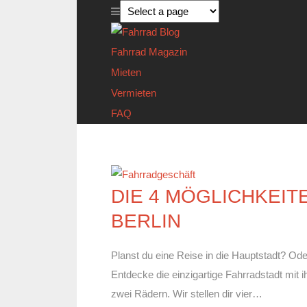
Fahrrad Magazin
Mieten
Vermieten
FAQ
DIE 4 MÖGLICHKEIT
BERLIN
Planst du eine Reise in die Hauptstadt? Ode
Entdecke die einzigartige Fahrradstadt mit
zwei Rädern. Wir stellen dir vier…