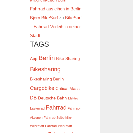
Fahrrad ausleihen in Berlin
Bjorn BikeSurf
zu
BikeSurf
– Fahrrad-Verleih in deiner
Stadt
TAGS
Berlin
App
Bike Sharing
Bikesharing
Bikesharing Berlin
Cargobike
Critical Mass
DB
Deutsche Bahn
Elektro
Fahrrad
Lastenrad
Fahrrad-
Aktionen
Fahrrad-Selbsthilfe-
Werkstatt
Fahrrad-Werkstatt