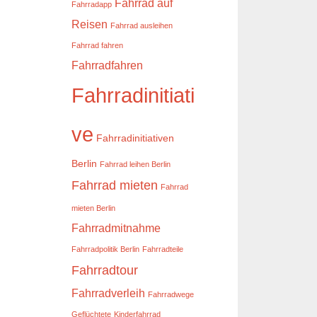
Fahrrad auf
Fahrradapp
Reisen
Fahrrad ausleihen
Fahrrad fahren
Fahrradfahren
Fahrradinitiati
ve
Fahrradinitiativen
Berlin
Fahrrad leihen Berlin
Fahrrad mieten
Fahrrad
mieten Berlin
Fahrradmitnahme
Fahrradpolitik Berlin
Fahrradteile
Fahrradtour
Fahrradverleih
Fahrradwege
Geflüchtete
Kinderfahrrad