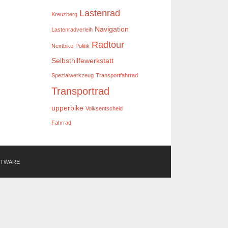
Lastenrad
Kreuzberg
Navigation
Lastenradverleih
Radtour
Nextbike
Politik
Selbsthilfewerkstatt
Spezialwerkzeug
Transportfahrrad
Transportrad
upperbike
Volksentscheid
Fahrrad
FTWARE