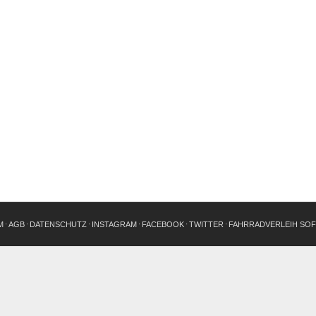
M
AGB
DATENSCHUTZ
INSTAGRAM
FACEBOOK
TWITTER
FAHRRADVERLEIH SO